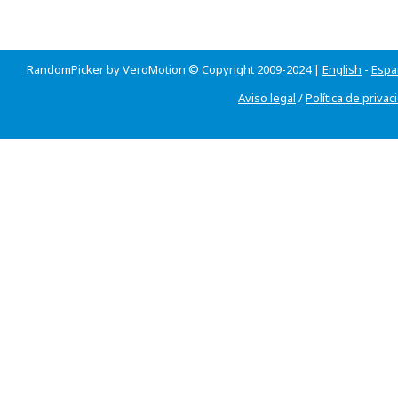
RandomPicker by VeroMotion © Copyright 2009-2024 |
English
-
Espa
Aviso legal
/
Política de privac