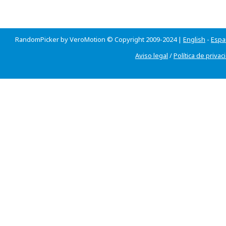
RandomPicker by VeroMotion © Copyright 2009-2024 |
English
-
Espa
Aviso legal
/
Política de privac