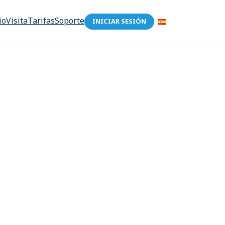
io
Visita
Tarifas
Soporte
INICIAR SESIÓN