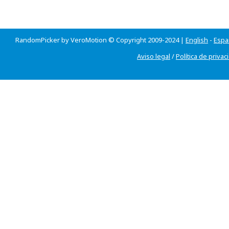
RandomPicker by VeroMotion © Copyright 2009-2024 |
English
-
Espa
Aviso legal
/
Política de privac