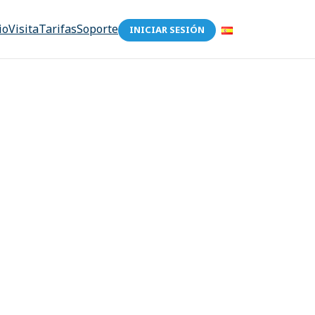
io
Visita
Tarifas
Soporte
INICIAR SESIÓN