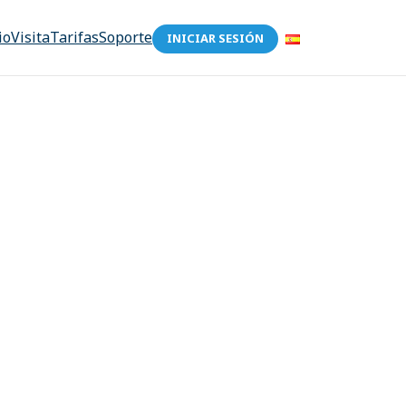
io
Visita
Tarifas
Soporte
INICIAR SESIÓN