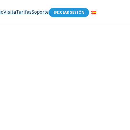
io
Visita
Tarifas
Soporte
INICIAR SESIÓN