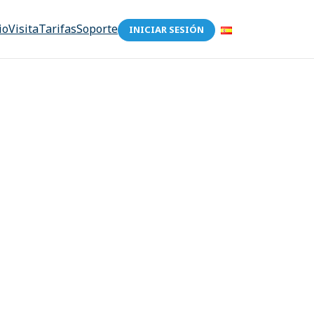
io
Visita
Tarifas
Soporte
INICIAR SESIÓN