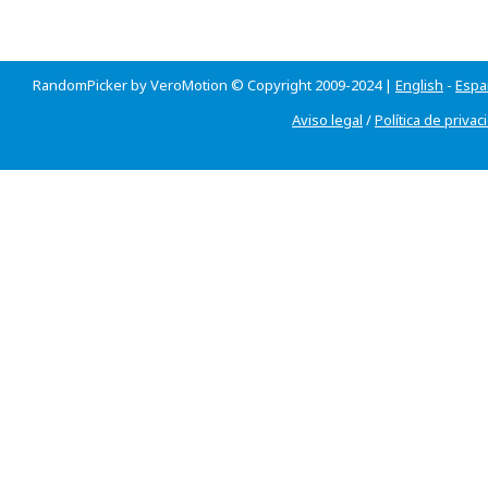
RandomPicker by VeroMotion © Copyright 2009-2024 |
English
-
Espa
Aviso legal
/
Política de privac