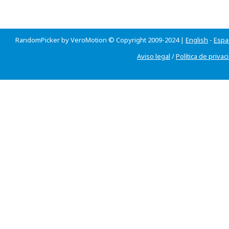
RandomPicker by VeroMotion © Copyright 2009-2024 |
English
-
Espa
Aviso legal
/
Política de privac