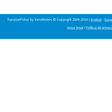
RandomPicker by VeroMotion © Copyright 2009-2024 |
English
-
Espa
Aviso legal
/
Política de privac