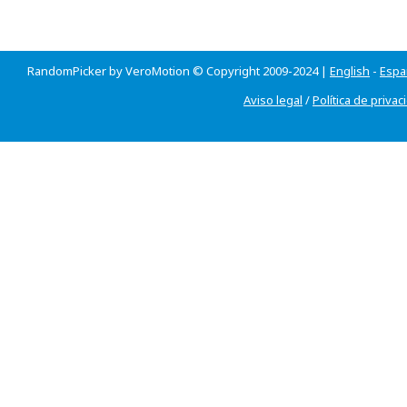
RandomPicker by VeroMotion © Copyright 2009-2024 |
English
-
Espa
Aviso legal
/
Política de privac