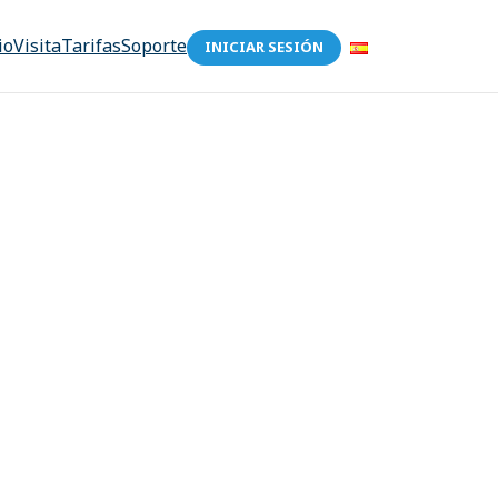
io
Visita
Tarifas
Soporte
INICIAR SESIÓN