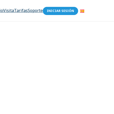
io
Visita
Tarifas
Soporte
INICIAR SESIÓN