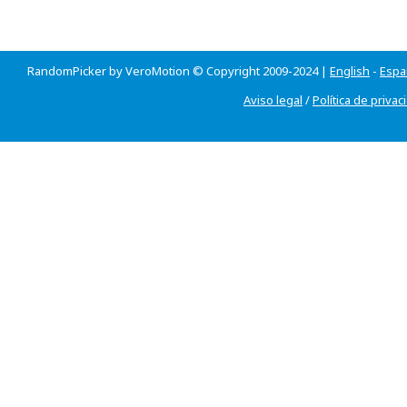
RandomPicker by VeroMotion © Copyright 2009-2024 |
English
-
Espa
Aviso legal
/
Política de privac