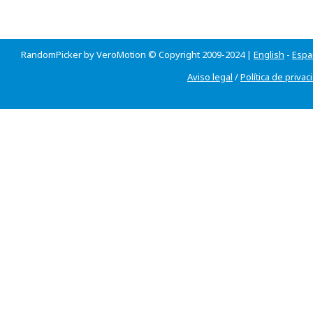
RandomPicker by VeroMotion © Copyright 2009-2024 |
English
-
Espa
Aviso legal
/
Política de privac