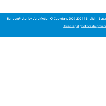
RandomPicker by VeroMotion © Copyright 2009-2024 |
English
-
Espa
Aviso legal
/
Política de privac