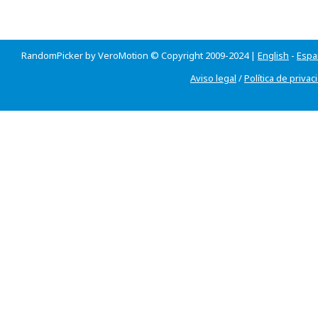
RandomPicker by VeroMotion © Copyright 2009-2024 |
English
-
Espa
Aviso legal
/
Política de privac