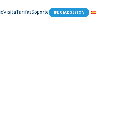
io
Visita
Tarifas
Soporte
INICIAR SESIÓN