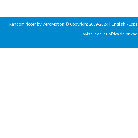
RandomPicker by VeroMotion © Copyright 2009-2024 |
English
-
Espa
Aviso legal
/
Política de privac