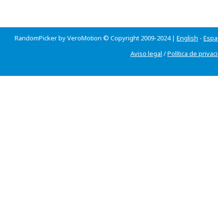
RandomPicker by VeroMotion © Copyright 2009-2024 |
English
-
Espa
Aviso legal
/
Política de privac