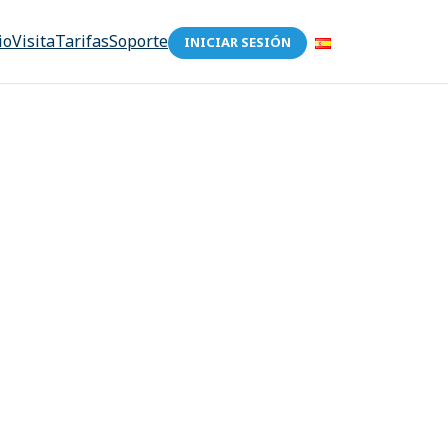
io
Visita
Tarifas
Soporte
INICIAR SESIÓN