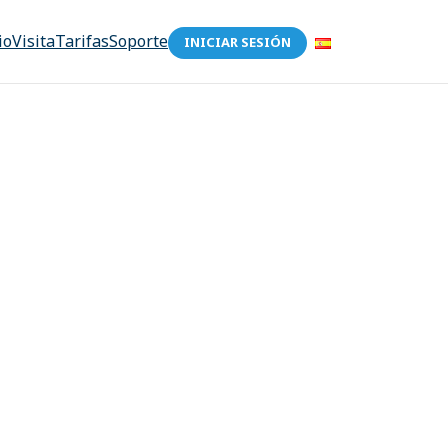
io
Visita
Tarifas
Soporte
INICIAR SESIÓN