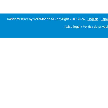
RandomPicker by VeroMotion © Copyright 2009-2024 |
English
-
Espa
Aviso legal
/
Política de privac