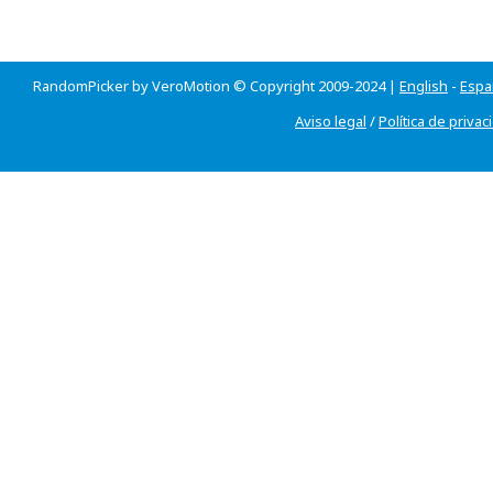
RandomPicker by VeroMotion © Copyright 2009-2024 |
English
-
Espa
Aviso legal
/
Política de privac