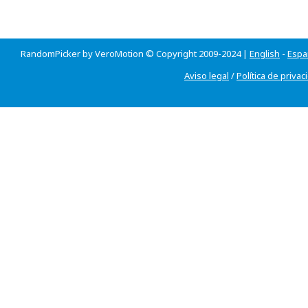
RandomPicker by VeroMotion © Copyright 2009-2024 |
English
-
Espa
Aviso legal
/
Política de privac