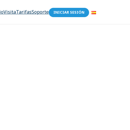
io
Visita
Tarifas
Soporte
INICIAR SESIÓN