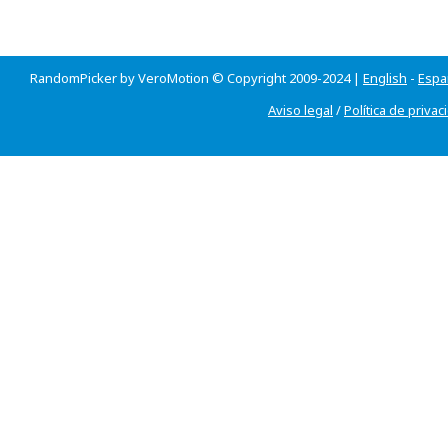
RandomPicker by VeroMotion © Copyright 2009-2024 |
English
-
Espa
Aviso legal
/
Política de privac