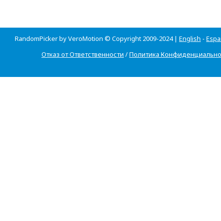
RandomPicker by VeroMotion © Copyright 2009-2024 |
English
-
Espa
Отказ от Ответственности
/
Политика Конфиденциально