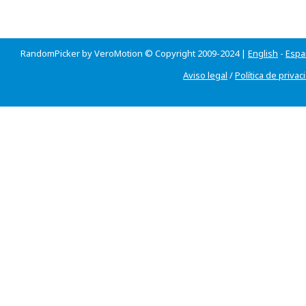
RandomPicker by VeroMotion © Copyright 2009-2024 |
English
-
Espa
Aviso legal
/
Política de privac