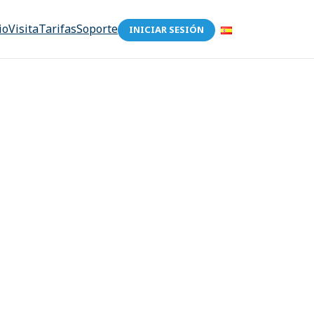
io
Visita
Tarifas
Soporte
INICIAR SESIÓN