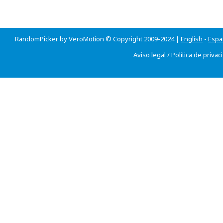
RandomPicker by VeroMotion © Copyright 2009-2024 |
English
-
Espa
Aviso legal
/
Política de privac