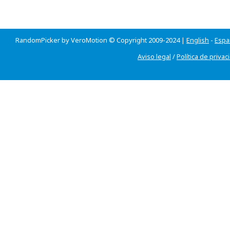
RandomPicker by VeroMotion © Copyright 2009-2024 |
English
-
Espa
Aviso legal
/
Política de privac