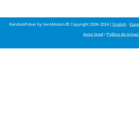
RandomPicker by VeroMotion © Copyright 2009-2024 |
English
-
Espa
Aviso legal
/
Política de privac