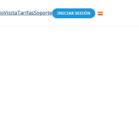
io
Visita
Tarifas
Soporte
INICIAR SESIÓN