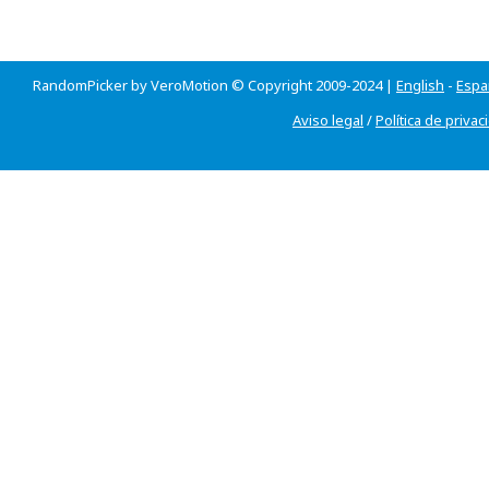
RandomPicker by VeroMotion © Copyright 2009-2024 |
English
-
Espa
Aviso legal
/
Política de privac