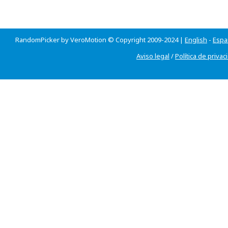
RandomPicker by VeroMotion © Copyright 2009-2024 |
English
-
Espa
Aviso legal
/
Política de privac