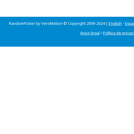
RandomPicker by VeroMotion © Copyright 2009-2024 |
English
-
Espa
Aviso legal
/
Política de privac