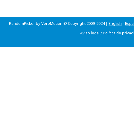
RandomPicker by VeroMotion © Copyright 2009-2024 |
English
-
Espa
Aviso legal
/
Política de privac