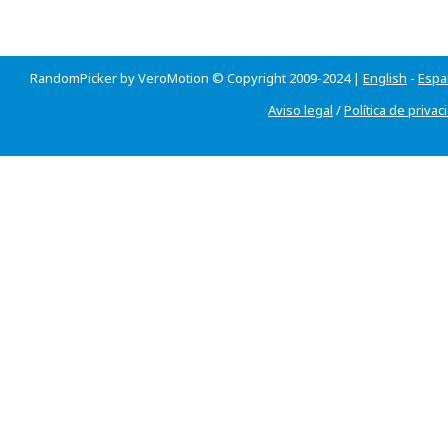
RandomPicker by VeroMotion © Copyright 2009-2024 |
English
-
Espa
Aviso legal
/
Política de privac