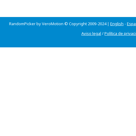
RandomPicker by VeroMotion © Copyright 2009-2024 |
English
-
Espa
Aviso legal
/
Política de privac