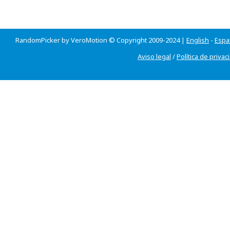
RandomPicker by VeroMotion © Copyright 2009-2024 |
English
-
Espa
Aviso legal
/
Política de privac