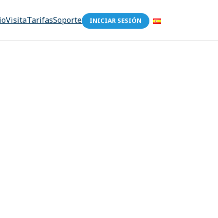
io
Visita
Tarifas
Soporte
INICIAR SESIÓN