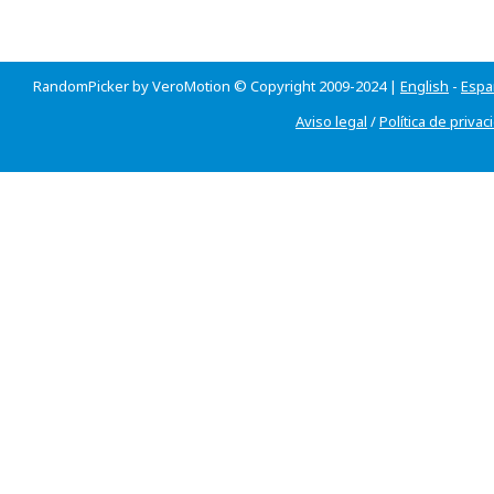
RandomPicker by VeroMotion © Copyright 2009-2024 |
English
-
Espa
Aviso legal
/
Política de privac