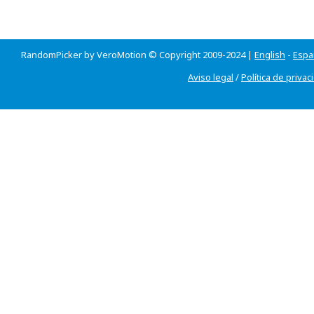
RandomPicker by VeroMotion © Copyright 2009-2024 |
English
-
Espa
Aviso legal
/
Política de privac