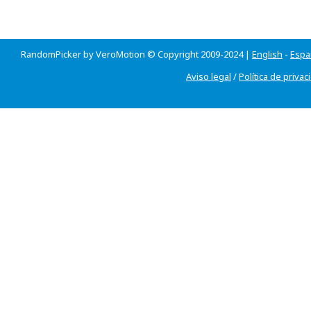
RandomPicker by VeroMotion © Copyright 2009-2024 |
English
-
Espa
Aviso legal
/
Política de privac