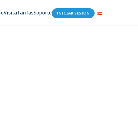
io
Visita
Tarifas
Soporte
INICIAR SESIÓN