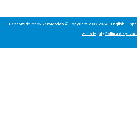
RandomPicker by VeroMotion © Copyright 2009-2024 |
English
-
Espa
Aviso legal
/
Política de privac