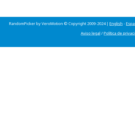
RandomPicker by VeroMotion © Copyright 2009-2024 |
English
-
Espa
Aviso legal
/
Política de privac