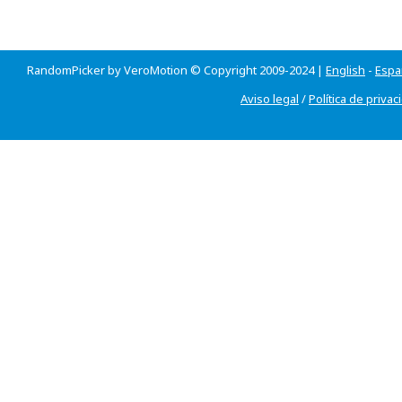
RandomPicker by VeroMotion © Copyright 2009-2024 |
English
-
Espa
Aviso legal
/
Política de privac